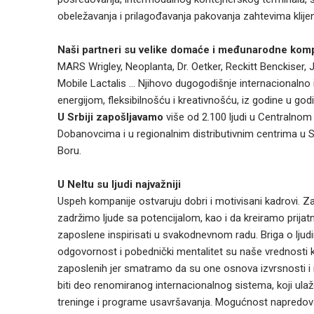
obeležavanja i prilagođavanja pakovanja zahtevima klije
Naši partneri su velike domaće i međunarodne kom
MARS Wrigley, Neoplanta, Dr. Oetker, Reckitt Benckiser,
Mobile Lactalis ... Njihovo dugogodišnje internacionalno
energijom, fleksibilnošću i kreativnošću, iz godine u go
U Srbiji zapošljavamo
više od 2.100 ljudi u Centralnom 
Dobanovcima i u regionalnim distributivnim centrima u Su
Boru.
U Neltu su ljudi najvažniji
Uspeh kompanije ostvaruju dobri i motivisani kadrovi. Z
zadržimo ljude sa potencijalom, kao i da kreiramo prijat
zaposlene inspirisati u svakodnevnom radu. Briga o ljud
odgovornost i pobednički mentalitet su naše vrednosti
zaposlenih jer smatramo da su one osnova izvrsnosti i n
biti deo renomiranog internacionalnog sistema, koji ul
treninge i programe usavršavanja. Mogućnost napredova