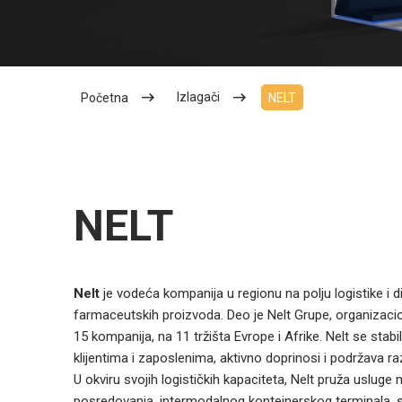
Izlagači
Početna
NELT
NELT
Nelt
je vodeća kompanija u regionu na polju logistike i d
farmaceutskih proizvoda. Deo je Nelt Grupe, organizaci
15 kompanija, na 11 tržišta Evrope i Afrike. Nelt se stabil
klijentima i zaposlenima, aktivno doprinosi i podržava ra
U okviru svojih logističkih kapaciteta, Nelt pruža uslu
posredovanja, intermodalnog kontejnerskog terminala, sk