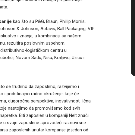
nata.
panije
kao što su P&G, Braun, Phillip Morris,
 Johnson & Johnson, Actavis, Ball Packaging, VIP
 iskustvo i znanje, u kombinaciji sa našom
dinu, rezultira poslovnim uspehom.
distributivno-logističkom centru u
botici, Novom Sadu, Nišu, Kraljevu, Užicu i
ato se trudimo da zaposlimo, razvijemo i
no i podsticajno radno okruženje, koje će
ima, dugoročna perspektiva, inovativnost, lična
 koje nastojimo da promovišemo kod svih
apretka. Biti zaposlen u kompaniji Nelt znači
аže u svoje zaposlene sprovodeći raznovrsne
nja zaposlenih unutar kompanije je jedan od