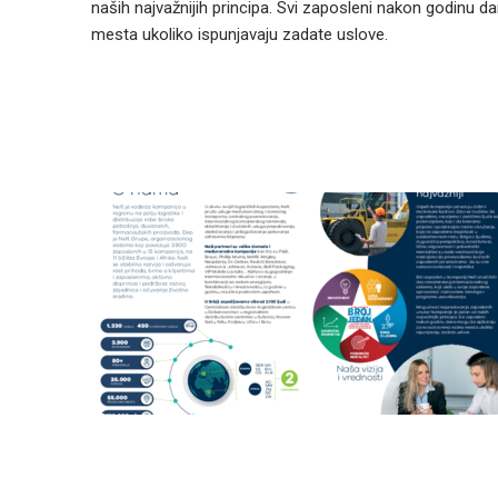
naših najvažnijih principa. Svi zaposleni nakon godinu 
mesta ukoliko ispunjavaju zadate uslove.