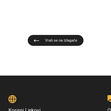
Vrati se na Izlagače
Korisni Linkovi
O