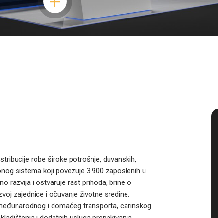
istribucije robe široke potrošnje, duvanskih,
onog sistema koji povezuje 3.900 zaposlenih u
no razvija i ostvaruje rast prihoda, brine o
zvoj zajednice i očuvanje životne sredine.
ge međunarodnog i domaćeg transporta, carinskog
ladištenja i dodatnih usluga prepakivanja,