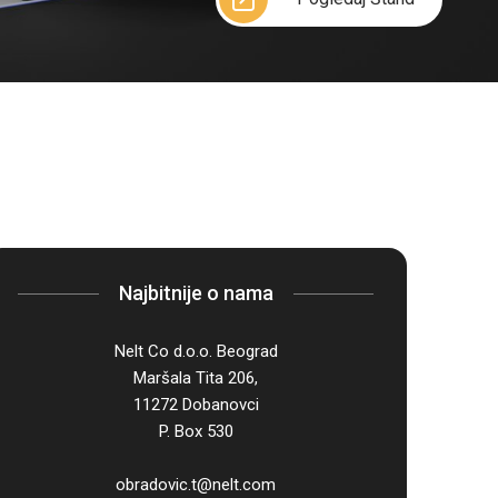
Najbitnije o nama
Nelt Co d.o.o. Beograd
Maršala Tita 206,
11272 Dobanovci
P. Box 530
obradovic.t@nelt.com