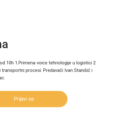
na
od 10h 1.Primena voice tehnologije u logistici 2.
transportni procesi. Predavači Ivan Stanišić i
ac.
Prijavi se